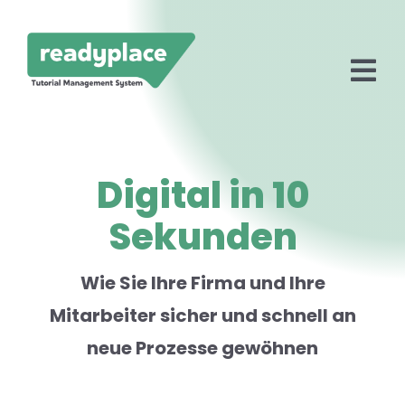
Zum
Inhalt
springen
Tog
Nav
Startseite
Digital in 10
Lösungen
Sekunden
Preise
Partner
Wie Sie Ihre Firma und Ihre
Mitarbeiter sicher und schnell an
Fallstudien
neue Prozesse gewöhnen
Neuigkeiten