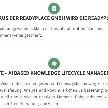
 AUS DER READYPLACE GMBH WIRD DIE READYP
haft umgewandelt. Mit Jens Treskatis als drittem Vorstand
hmens weiter geschärft.
E – AI BASED KNOWLEDGE LIFECYCLE MANAG
 Wissen über seinen gesamten Lebenszyklus hinweg zu man
 Auslieferung, Analyse und kontinuierlichen Verbesserung.
aktuell und direkt im richtigen Moment. Dabei arbeiten 
 von Steuerberatungskanzleien.