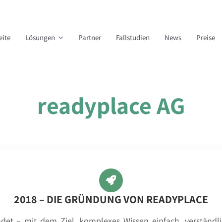
eite
Lösungen
Partner
Fallstudien
News
Preise
readyplace AG
2018 – DIE GRÜNDUNG VON READYPLACE
et – mit dem Ziel, komplexes Wissen einfach, verständl