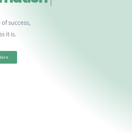
 of success,
 it is.
dern