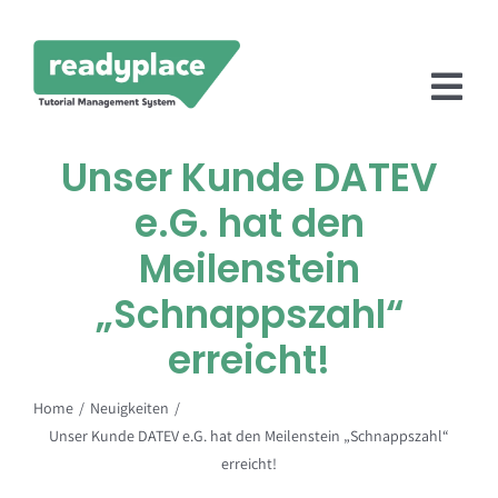
Zum
Inhalt
springen
Tog
Nav
Unser Kunde DATEV
Startseite
e.G. hat den
Lösungen
Meilenstein
Preise
„Schnappszahl“
Partner
erreicht!
Fallstudien
Home
Neuigkeiten
Unser Kunde DATEV e.G. hat den Meilenstein „Schnappszahl“
Neuigkeiten
erreicht!