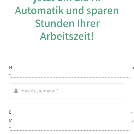
Über uns
Automatik und sparen
Kontakt
Stunden Ihrer
Präsentation buchen
Arbeitszeit!
Kostenlos
Datenschutzerklärung
Impressum
N
*
E
M
*