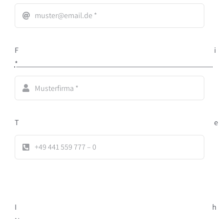
F
*
T
I